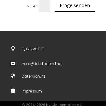
Frage senden
=
5 + 4

D, CH, AUT, IT

hallo@lichtliebend.net

Datenschutz

Impressum
© 2024-2026 by Glaubenteilen e.V.