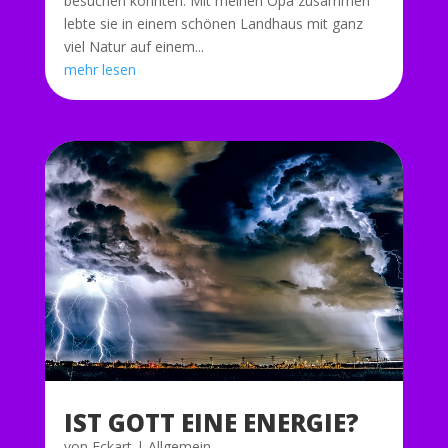
besuchen konnten. Mit meinen Opa zusammen
lebte sie in einem schönen Landhaus mit ganz
viel Natur auf einem...
mehr lesen
IST GOTT EINE ENERGIE?
von
Eckart
|
Allgemein