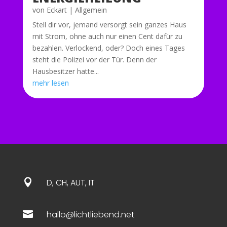
von
Eckart
|
Allgemein
Stell dir vor, jemand versorgt sein ganzes Haus
mit Strom, ohne auch nur einen Cent dafür zu
bezahlen. Verlockend, oder? Doch eines Tages
steht die Polizei vor der Tür. Denn der
Hausbesitzer hatte...
mehr lesen

D, CH, AUT, IT

hallo@lichtliebend.net