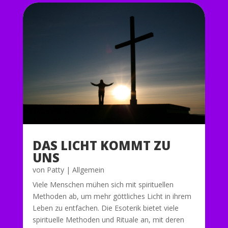
DAS LICHT KOMMT ZU
UNS
von
Patty
|
Allgemein
Viele Menschen mühen sich mit spirituellen
Methoden ab, um mehr göttliches Licht in ihrem
Leben zu entfachen. Die Esoterik bietet viele
spirituelle Methoden und Rituale an, mit deren