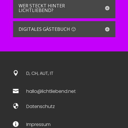
WER STECKT HINTER
LICHTLIEBEND?
DIGITALES GÄSTEBUCH 🙂

D, CH, AUT, IT

hallo@lichtliebend.net

Datenschutz

Impressum